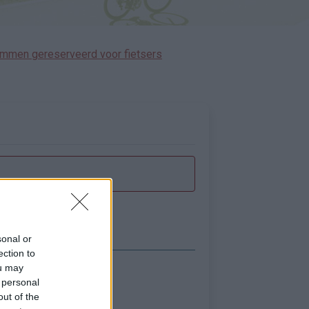
immen gereserveerd voor fietsers
sonal or
ection to
ou may
Toon kaart
 personal
out of the