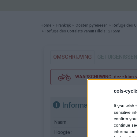
Home
>
Frankrijk
>
Oosten pyreneeën
>
Refuge des Co
> Refuge des Cortalets vanuit Fillols : 2155m
OMSCHRIJVING
GETUIGENISSE
WAARSCHUWING: deze klim ver
cols-cycl
Informatie
If you wish 
sensitive in
confirm you
Naam :
Refuge des Cortale
continue se
information 
Hoogte :
2155 m