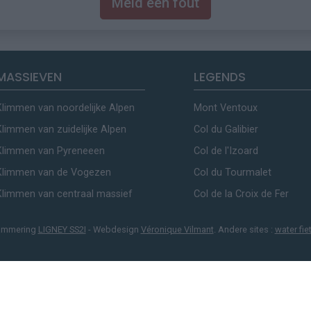
Meld een fout
MASSIEVEN
LEGENDS
Klimmen van noordelijke Alpen
Mont Ventoux
Klimmen van zuidelijke Alpen
Col du Galibier
Klimmen van Pyreneeen
Col de l'Izoard
Klimmen van de Vogezen
Col du Tourmalet
Klimmen van centraal massief
Col de la Croix de Fer
ammering
LIGNEY SS2I
- Webdesign
Véronique Vilmant
. Andere sites :
water fie