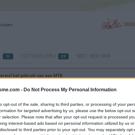
Opkl
rtalets
N
FOTOGALERIJ
NIET VER VAN
0
23
eist het gebruik van een MTB
isme.com -
Do Not Process My Personal Information
Kaart
to opt-out of the sale, sharing to third parties, or processing of your per
formation for targeted advertising by us, please use the below opt-out s
r selection. Please note that after your opt-out request is processed y
ts
eing interest-based ads based on personal information utilized by us or
disclosed to third parties prior to your opt-out. You may separately opt-