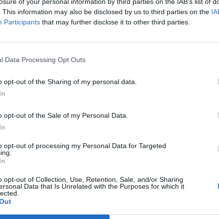
losure of your personal information by third parties on the IAB’s list of
. This information may also be disclosed by us to third parties on the
IA
Participants
that may further disclose it to other third parties.
e klim vereist het
TB
l Data Processing Opt Outs
o opt-out of the Sharing of my personal data.
In
o opt-out of the Sale of my Personal Data.
In
ankrijk
to opt-out of processing my Personal Data for Targeted
eschikbaar
ing.
In
rach
o opt-out of Collection, Use, Retention, Sale, and/or Sharing
ersonal Data that Is Unrelated with the Purposes for which it
lected.
Out