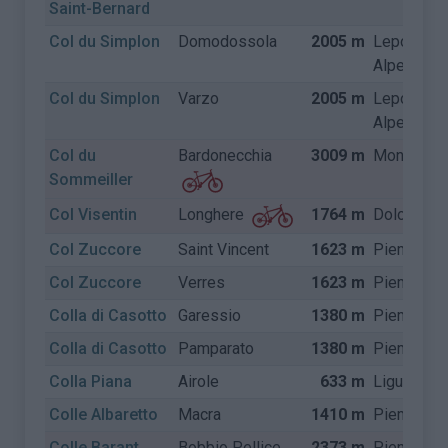
Saint-Bernard
Col du Simplon
Domodossola
2005 m
Lepontisc
Alpen
Col du Simplon
Varzo
2005 m
Lepontisc
Alpen
Col du
Bardonecchia
3009 m
Mont Ceni
Sommeiller
Col Visentin
1764 m
Dolomiete
Longhere
Col Zuccore
Saint Vincent
1623 m
Piemonte
Col Zuccore
Verres
1623 m
Piemonte
Colla di Casotto
Garessio
1380 m
Piemonte
Colla di Casotto
Pamparato
1380 m
Piemonte
Colla Piana
Airole
633 m
Ligurië
Colle Albaretto
Macra
1410 m
Piemonte
Colle Barant
Bobbio Pellice
2373 m
Piemonte