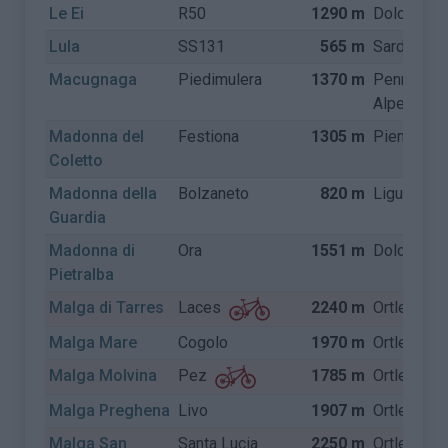
Le Ei
R50
1290 m
Dolomiete
Lula
SS131
565 m
Sardinië
Macugnaga
Piedimulera
1370 m
Pennine
Alpen
Madonna del
Festiona
1305 m
Piemonte
Coletto
Madonna della
Bolzaneto
820 m
Ligurië
Guardia
Madonna di
Ora
1551 m
Dolomiete
Pietralba
Malga di Tarres
2240 m
Ortler Alp
Laces
Malga Mare
Cogolo
1970 m
Ortler Alp
Malga Molvina
1785 m
Ortler Alp
Pez
Malga Preghena
Livo
1907 m
Ortler Alp
Malga San
Santa Lucia
2250 m
Ortler Alp