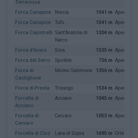
Terrarossa
Forca Canapine
Norcia
1541 m
Apennijne
Forca Canapine
Tufo
1541 m
Apennijne
Forca Capistrelli
Sant'Anatolia di
1204 m
Apennijne
Narco
Forca d'Acero
Sora
1535 m
Apennijne
Forca del Serro
Spolète
736 m
Apennijne
Forca di
Molino Salomone
1356 m
Apennijne
Castiglione
Forca di Presta
Trisungo
1534 m
Apennijne
Forcella di
Acciano
1045 m
Apennijne
Acciano
Forcella di
Cervaro
1053 m
Apennijne
Cervaro
Forcella di Cloz
Lana di Sopra
1695 m
Ortler Alp