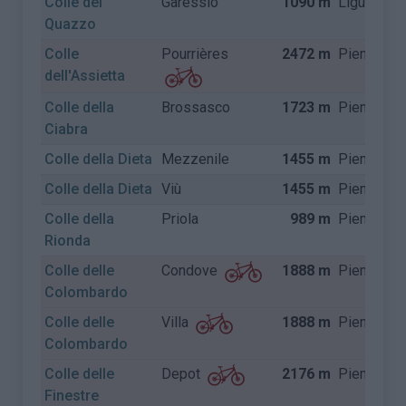
Colle del
Garessio
1090 m
Ligurië
Quazzo
Colle
Pourrières
2472 m
Piemonte
dell'Assietta
Colle della
Brossasco
1723 m
Piemonte
Ciabra
Colle della Dieta
Mezzenile
1455 m
Piemonte
Colle della Dieta
Viù
1455 m
Piemonte
Colle della
Priola
989 m
Piemonte
Rionda
Colle delle
1888 m
Piemonte
Condove
Colombardo
Colle delle
1888 m
Piemonte
Villa
Colombardo
Colle delle
2176 m
Piemonte
Depot
Finestre