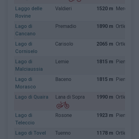
Laggo delle
Valdieri
1520 m
Mercantou
Rovine
Lago di
Premadio
1890 m
Ortler Alp
Cancano
Lago di
Carisolo
2065 m
Ortler Alp
Corniselo
Lago di
Lemie
1815 m
Piemonte
Malciaussia
Lago di
Baceno
1815 m
Piemonte
Morasco
Lago di Quaira
Lana di Sopra
1990 m
Ortler Alp
Lago di
Rosone
1923 m
Piemonte
Teleccio
Lago di Tovel
Tuenno
1178 m
Ortler Alp