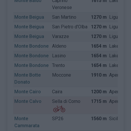
Monte Baldo
Caprino
1615 m
Lake Gard
Veronese
Monte Beigua
San Martino
1270 m
Ligurië
Monte Beigua
San Pietro d'Olba
1270 m
Ligurië
Monte Beigua
Varazze
1270 m
Ligurië
Monte Bondone
Aldeno
1654 m
Lake Gard
Monte Bondone
Lasino
1654 m
Lake Gard
Monte Bondone
Trento
1654 m
Lake Gard
Monte Botte
Moccone
1910 m
Apennijne
Donato
Monte Cairo
Caira
1200 m
Apennijne
Monte Calvo
Sella di Corno
1715 m
Apennijne
Monte
SP26
1560 m
Sicilië
Cammarata