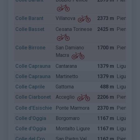
Colle Barant
2373 m
Piemonte
Villanova
Colle Basset
Cesana Torinese
2425 m
Piemonte
Colle Birrone
San Damiano
1700 m
Piemonte
Macra
Colle Caprauna
Cantarana
1379 m
Ligurië
Colle Caprauna
Martinetto
1379 m
Ligurië
Colle Caprile
Gattorna
488 m
Ligurië
Colle Ciarbonet
2206 m
Piemonte
Acceglio
Colle d'Esischie
Ponte Marmora
2370 m
Piemonte
Colle d'Oggia
Borgomaro
1167 m
Ligurië
Colle d'Oggia
Montalto Ligure
1167 m
Ligurië
Colle del Cro
San Pietro Val
1162 m
Piemonte