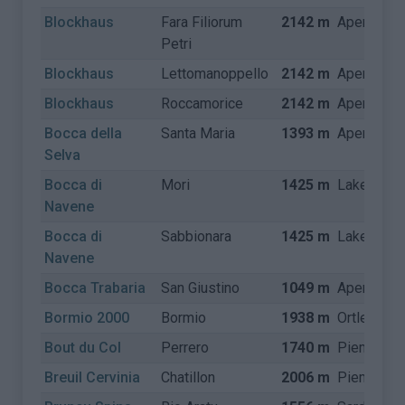
Blockhaus
Fara Filiorum
2142 m
Apennijne
Petri
Blockhaus
Lettomanoppello
2142 m
Apennijne
Blockhaus
Roccamorice
2142 m
Apennijne
Bocca della
Santa Maria
1393 m
Apennijne
Selva
Bocca di
Mori
1425 m
Lake Gard
Navene
Bocca di
Sabbionara
1425 m
Lake Gard
Navene
Bocca Trabaria
San Giustino
1049 m
Apennijne
Bormio 2000
Bormio
1938 m
Ortler Alp
Bout du Col
Perrero
1740 m
Piemonte
Breuil Cervinia
Chatillon
2006 m
Piemonte