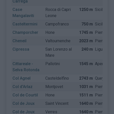
Carrega
Case
Rocca di Capri
1250 m
Sicilië
Mangalaviti
Leone
Casteltermini
Campofranco
750 m
Sicilië
Champorcher
Hone
1745 m
Piemonte
Cheneil
Valtournenche
2023 m
Piemonte
Cipressa
San Lorenzo al
240 m
Ligurië
Mare
Cittareale -
Pallotini
1545 m
Apennijne
Selva Rotonda
Col Agnel
Casteldelfino
2743 m
Queyras
Col d'Arlaz
Montjovet
1031 m
Piemonte
Col de Courtil
Hone
1511 m
Piemonte
Col de Joux
Saint Vincent
1640 m
Piemonte
Col de Joux
Verres
1640 m
Piemonte