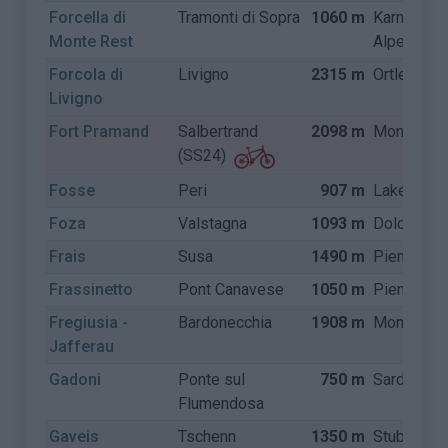
Forcella di
Tramonti di Sopra
1060 m
Karnische
Monte Rest
Alpen
Forcola di
Livigno
2315 m
Ortler Alp
Livigno
Fort Pramand
Salbertrand
2098 m
Mont Ceni
(SS24)
Fosse
Peri
907 m
Lake Gard
Foza
Valstagna
1093 m
Dolomiete
Frais
Susa
1490 m
Piemonte
Frassinetto
Pont Canavese
1050 m
Piemonte
Fregiusia -
Bardonecchia
1908 m
Mont Ceni
Jafferau
Gadoni
Ponte sul
750 m
Sardinië
Flumendosa
Gaveis
Tschenn
1350 m
Stubaier