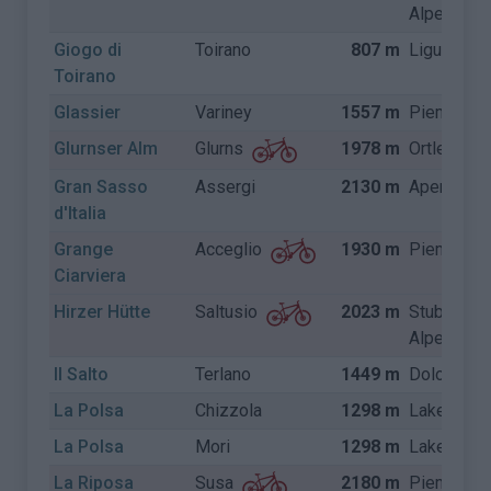
Alpen
Giogo di
Toirano
807 m
Ligurië
Toirano
Glassier
Variney
1557 m
Piemonte
Glurnser Alm
1978 m
Ortler Alp
Glurns
Gran Sasso
Assergi
2130 m
Apennijne
d'Italia
Grange
1930 m
Piemonte
Acceglio
Ciarviera
Hirzer Hütte
2023 m
Stubaier
Saltusio
Alpen
Il Salto
Terlano
1449 m
Dolomiete
La Polsa
Chizzola
1298 m
Lake Gard
La Polsa
Mori
1298 m
Lake Gard
La Riposa
2180 m
Piemonte
Susa