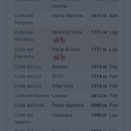
Lemina
Colle del
Fiume Mercure
1615 m
Apennijne
Dragone
Colle del
Molini di Triora
1771 m
Ligurië
Garrezzo
Colle del
Pieve di Teco
1771 m
Ligurië
Garrezzo
Colle del Lys
Almese
1314 m
Piemonte
Colle del Lys
SP32
1314 m
Piemonte
Colle del Lys
Villar Dora
1314 m
Piemonte
Colle del Nivolet
Locana
2612 m
Piemonte
Colle del Preit
Ponte Marmora
2083 m
Piemonte
Colle del
Calizzano
1090 m
Ligurië
Quazzo