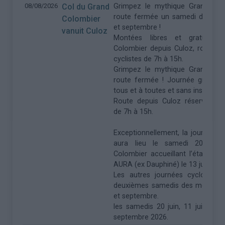
08/08/2026
Col du Grand
Grimpez le mythique Grand Col
route fermée un samedi de juin, j
Colombier
et septembre !
vanuit Culoz
Montées libres et gratuites
Colombier depuis Culoz, route r
cyclistes de 7h à 15h.
Grimpez le mythique Grand Col
route fermée ! Journée gratuite
tous et à toutes et sans inscriptio
Route depuis Culoz réservée aux
de 7h à 15h.
Exceptionnellement, la journée cy
aura lieu le samedi 20 juin,
Colombier accueillant l’étape re
AURA (ex Dauphiné) le 13 juin.
Les autres journées cyclo auron
deuxièmes samedis des mois de ju
et septembre.
les samedis 20 juin, 11 juillet, 8
septembre 2026.