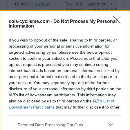
11/08/2026
Col de
Cet été, l’opération « Haute
Sommet », portée par le Départe
Bassachaux
Haute-Savoie, fait son grand 
vanuit La
cols-cyclisme.com -
Do Not Process My Personal
principe est simple : chaque mar
Chapelle
Information
12h, certains cols routiers emblé
d'Abondance
territoire sont exceptionnelleme
If you wish to opt-out of the sale, sharing to third parties, or
la circulation motorisée et ré
processing of your personal or sensitive information for
usagers non motorisés.
targeted advertising by us, please use the below opt-out
section to confirm your selection. Please note that after your
Gratuite et accessible à tous, cett
opt-out request is processed you may continue seeing
s’adresse aussi bien aux cycl
interest-based ads based on personal information utilized by
expérimentés qu’aux pra
us or personal information disclosed to third parties prior to
occasionnels ou en famille. Ell
your opt-out. You may separately opt-out of the further
occasion unique de gravir les 
disclosure of your personal information by third parties on the
savoyards en toute sécurité, da
IAB’s list of downstream participants. This information may
naturel préservé.
also be disclosed by us to third parties on the
IAB’s List of
12/08/2026
Col de
Le col est réservé aux cyclistes d
Downstream Participants
that may further disclose it to other
Midi est l’heure à laquelle la circu
Granon
third parties.
aux véhicules à moteur. En haut
vanuit
un ravito fait de produits loca
Personal Data Processing Opt Outs
Briançon
surprise pour que tu puisses fair