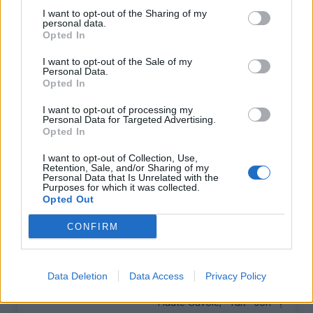
agréable avant d’attaquer la desc
I want to opt-out of the Sharing of my
personal data.
18/08/2026
Col de Cou
Cet été, l’opération « Haute
Opted In
Sommet », portée par le Départe
vanuit
I want to opt-out of the Sale of my
Haute-Savoie, fait son grand 
Draillant
Personal Data.
principe est simple : chaque mar
Opted In
12h, certains cols routiers emblé
territoire sont exceptionnelleme
I want to opt-out of processing my
Personal Data for Targeted Advertising.
la circulation motorisée et ré
Opted In
usagers non motorisés.
I want to opt-out of Collection, Use,
Gratuite et accessible à tous, cett
Retention, Sale, and/or Sharing of my
Personal Data that Is Unrelated with the
s’adresse aussi bien aux cycl
Purposes for which it was collected.
expérimentés qu’aux pra
Opted Out
occasionnels ou en famille. Ell
occasion unique de gravir les 
CONFIRM
savoyards en toute sécurité, da
naturel préservé.
18/08/2026
Col de Cou
Cet été, l’opération « Haute
Data Deletion
Data Access
Privacy Policy
Sommet », portée par le Départe
vanuit Fessy
Haute-Savoie, fait son grand 