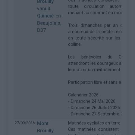
Ces matinées consistent à rendr
Brouilly
toute circulation automobile
vanuit
menant au sommet du mont Brouil
Quincié-en-
Beaujolais,
Trois dimanches par an de 7h
D37
amoureux de la petite reine pour
en toute sécurité sur les pente
colline.
Les bénévoles du CT FO
attendront les courageux au som
leur offrir un ravitaillement bien m
Participation libre et sans engag
Calendrier 2026 :
- Dimanche 24 Mai 2026
- Dimanche 26 Juillet 2026
- Dimanche 27 Septembre 2026
27/09/2026
Mont
Matinées cyclistes en terre des Bro
Ces matinées consistent à rendr
Brouilly