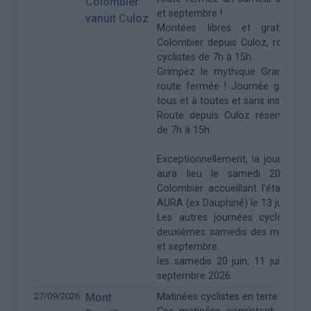
Colombier
et septembre !
vanuit Culoz
Montées libres et gratuites
Colombier depuis Culoz, route r
cyclistes de 7h à 15h.
Grimpez le mythique Grand Col
route fermée ! Journée gratuite
tous et à toutes et sans inscriptio
Route depuis Culoz réservée aux
de 7h à 15h.
Exceptionnellement, la journée cy
aura lieu le samedi 20 juin,
Colombier accueillant l’étape re
AURA (ex Dauphiné) le 13 juin.
Les autres journées cyclo auron
deuxièmes samedis des mois de ju
et septembre.
les samedis 20 juin, 11 juillet, 8
septembre 2026.
27/09/2026
Mont
Matinées cyclistes en terre des Bro