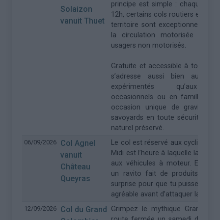
principe est simple : chaque mar
Solaizon
12h, certains cols routiers emblé
vanuit Thuet
territoire sont exceptionnelleme
la circulation motorisée et ré
usagers non motorisés.
Gratuite et accessible à tous, cett
s’adresse aussi bien aux cycl
expérimentés qu’aux pra
occasionnels ou en famille. Ell
occasion unique de gravir les 
savoyards en toute sécurité, da
naturel préservé.
06/09/2026
Col Agnel
Le col est réservé aux cyclistes d
Midi est l’heure à laquelle la circu
vanuit
aux véhicules à moteur. En haut
Château
un ravito fait de produits loca
Queyras
surprise pour que tu puisses fair
agréable avant d’attaquer la desc
12/09/2026
Col du Grand
Grimpez le mythique Grand Col
route fermée un samedi de juin, j