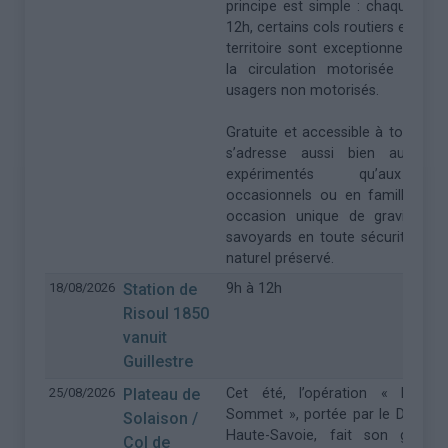
principe est simple : chaque mar
12h, certains cols routiers emblé
territoire sont exceptionnelleme
la circulation motorisée et ré
usagers non motorisés.
Gratuite et accessible à tous, cett
s’adresse aussi bien aux cycl
expérimentés qu’aux pra
occasionnels ou en famille. Ell
occasion unique de gravir les 
savoyards en toute sécurité, da
naturel préservé.
18/08/2026
Station de
9h à 12h
Risoul 1850
vanuit
Guillestre
25/08/2026
Plateau de
Cet été, l’opération « Haute
Sommet », portée par le Départe
Solaison /
Haute-Savoie, fait son grand 
Col de