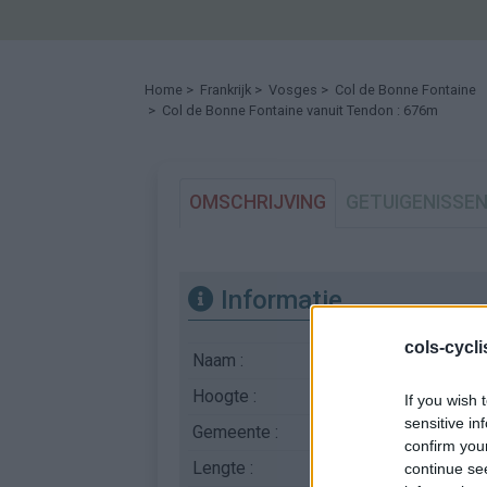
Home
>
Frankrijk
>
Vosges
>
Col de Bonne Fontaine
> Col de Bonne Fontaine vanuit Tendon : 676m
OMSCHRIJVING
GETUIGENISSE
Informatie
cols-cycl
Naam :
Col de Bonne Fonta
Hoogte :
676 m
If you wish 
sensitive in
Gemeente :
Tendon
confirm you
Lengte :
4.50 km
continue se