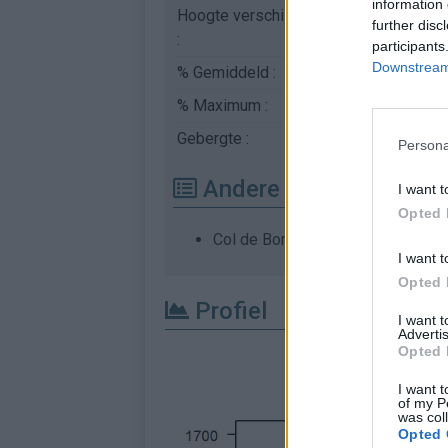
information 
Hoogte verschil
216 m
further disc
:
participants
Downstream 
% Gemiddeld :
4.8%
% Maximum :
8.5%
Gebergte :
Vosges
,
Frankrijk
Persona
Andere gemonteerde b
I want t
Opted 
Col de Bonne Fontaine vanuit Le 
I want t
Opted 
Profiel
I want 
Advertis
Opted 
I want t
of my P
was col
Opted 