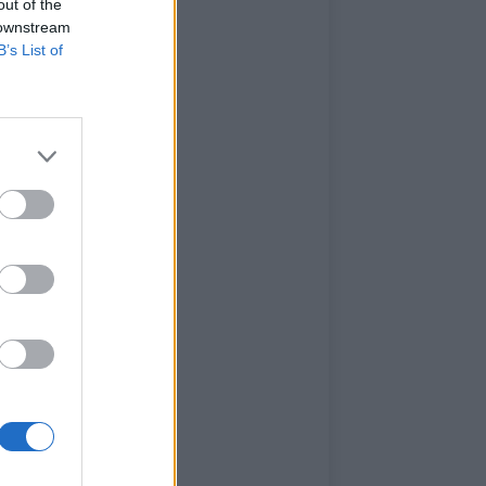
out of the
 downstream
B’s List of