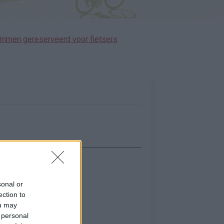
immen gereserveerd voor fietsers
Toon kaart
sonal or
ection to
ou may
 personal