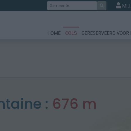
Zoek
MIJ
HOME
COLS
GERESERVEERD VOOR 
ntaine :
676 m