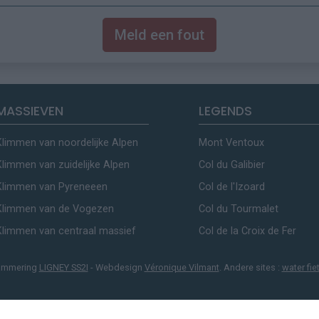
Meld een fout
MASSIEVEN
LEGENDS
Klimmen van noordelijke Alpen
Mont Ventoux
Klimmen van zuidelijke Alpen
Col du Galibier
Klimmen van Pyreneeen
Col de l'Izoard
Klimmen van de Vogezen
Col du Tourmalet
Klimmen van centraal massief
Col de la Croix de Fer
ammering
LIGNEY SS2I
- Webdesign
Véronique Vilmant
. Andere sites :
water fie