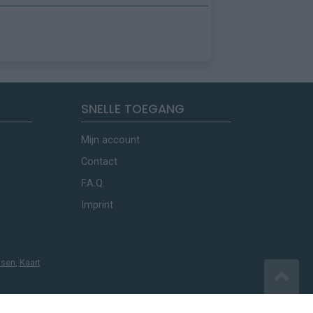
SNELLE TOEGANG
Mijn account
Contact
F.A.Q.
Imprint
tsen
,
Kaart