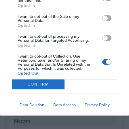
personal data.
Opted In
Marcieu
Col de
Grenoble
1154 m
Chartreuse
Frankrij
I want to opt-out of the Sale of my
Personal Data.
Palaquit
Opted In
Col de Porte
Grenoble
1326 m
Chartreuse
Frankrij
I want to opt-out of processing my
Personal Data for Targeted Advertising.
Col de Porte
La Diat
1326 m
Chartreuse
Frankrij
Opted In
Col de Porte
Saint
1326 m
Chartreuse
Frankrij
I want to opt-out of Collection, Use,
Laurent du
Retention, Sale, and/or Sharing of my
Personal Data that Is Unrelated with the
Pont
Purposes for which it was collected.
Opted Out
Col de
Grenoble
782 m
Chartreuse
Frankrij
Vence
CONFIRM
Col des
Saint Jean
958 m
Chartreuse
Frankrij
Egaux
de Couz
Data Deletion
Data Access
Privacy Policy
Col des
Saint Geoire
874 m
Chartreuse
Frankrij
Mille
en Valdaine
Martyrs