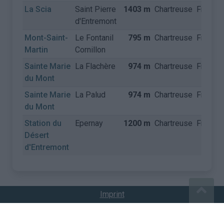
La Scia
Saint Pierre
1403 m
Chartreuse
Frankrij
d'Entremont
Mont-Saint-
Le Fontanil
795 m
Chartreuse
Frankrij
Martin
Cornillon
Sainte Marie
La Flachère
974 m
Chartreuse
Frankrij
du Mont
Sainte Marie
La Palud
974 m
Chartreuse
Frankrij
du Mont
Station du
Epernay
1200 m
Chartreuse
Frankrij
Désert
d'Entremont
Imprint