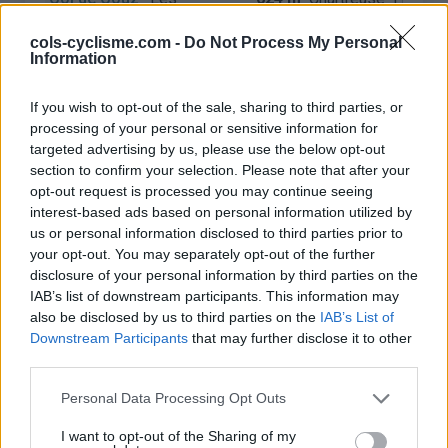
Echelles
cols-cyclisme.com -
Do Not Process My Personal
Col de la
Saint
1261 m
Chartreuse
Frankrij
Information
Charmette
Egreve
If you wish to opt-out of the sale, sharing to third parties, or
Col de la
Saint
1261 m
Chartreuse
Frankrij
processing of your personal or sensitive information for
Charmette
Laurent du
targeted advertising by us, please use the below opt-out
Pont
section to confirm your selection. Please note that after your
opt-out request is processed you may continue seeing
Col de la
Corbel
1169 m
Chartreuse
Frankrij
interest-based ads based on personal information utilized by
Cluse
us or personal information disclosed to third parties prior to
Col de la
Saint
587 m
Chartreuse
Frankrij
your opt-out. You may separately opt-out of the further
Placette
Laurent du
disclosure of your personal information by third parties on the
IAB’s list of downstream participants. This information may
Pont
also be disclosed by us to third parties on the
IAB’s List of
Col de la
Voreppe
587 m
Chartreuse
Frankrij
Downstream Participants
that may further disclose it to other
Placette
third parties.
Col de
La
1065 m
Chartreuse
Frankrij
Personal Data Processing Opt Outs
Marcieu
Buissière
I want to opt-out of the Sharing of my
Col de
La Terrasse
1065 m
Chartreuse
Frankrij