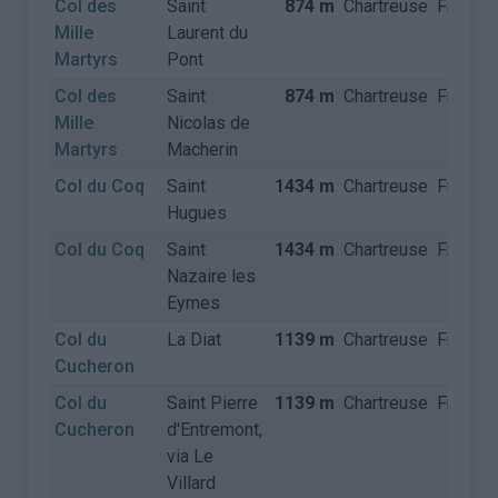
Col des
Saint
874 m
Chartreuse
Frankrij
Mille
Laurent du
Martyrs
Pont
Col des
Saint
874 m
Chartreuse
Frankrij
Mille
Nicolas de
Martyrs
Macherin
Col du Coq
Saint
1434 m
Chartreuse
Frankrij
Hugues
Col du Coq
Saint
1434 m
Chartreuse
Frankrij
Nazaire les
Eymes
Col du
La Diat
1139 m
Chartreuse
Frankrij
Cucheron
Col du
Saint Pierre
1139 m
Chartreuse
Frankrij
Cucheron
d'Entremont,
via Le
Villard