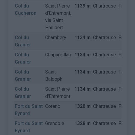
Col du
Saint Pierre
1139 m
Chartreuse
Frankrij
Cucheron
d'Entremont,
via Saint
Philibert
Col du
Chambery
1134 m
Chartreuse
Frankrij
Granier
Col du
Chapareillan
1134 m
Chartreuse
Frankrij
Granier
Col du
Saint
1134 m
Chartreuse
Frankrij
Granier
Baldoph
Col du
Saint Pierre
1134 m
Chartreuse
Frankrij
Granier
d'Entremont
Fort du Saint
Corenc
1328 m
Chartreuse
Frankrij
Eynard
Fort du Saint
Grenoble
1328 m
Chartreuse
Frankrij
Eynard