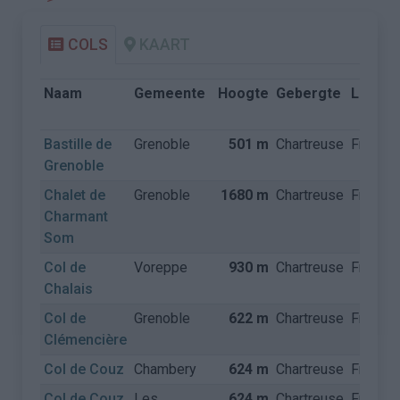
COLS
KAART
Naam
Gemeente
Hoogte
Gebergte
Land
Bastille de
Grenoble
501 m
Chartreuse
Frankrij
Grenoble
Chalet de
Grenoble
1680 m
Chartreuse
Frankrij
Charmant
Som
Col de
Voreppe
930 m
Chartreuse
Frankrij
Chalais
Col de
Grenoble
622 m
Chartreuse
Frankrij
Clémencière
Col de Couz
Chambery
624 m
Chartreuse
Frankrij
Col de Couz
Les
624 m
Chartreuse
Frankrij